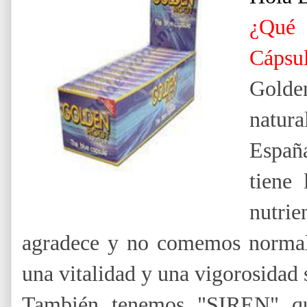
¿Qué 
Cápsul
Golde
natura
Españ
tiene 
nutri
agradece y no comemos normalm
una vitalidad y una vigorosidad 
También tenemos "SIREN" 